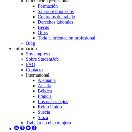
Orientación profesional
Formación
Salario e impuestos
Contratos de trabajo
Derechos laborales
Becas
Otros
Toda la orientación profesional
Blog
Información
Soy empresa
Sobre StudentJob
FAQ
Contacto
International
Alemania
Austria
Bélgica
Francia
Los países bajos
Reino Unido
Suecia
Suiza
Trabajar en el extranjero