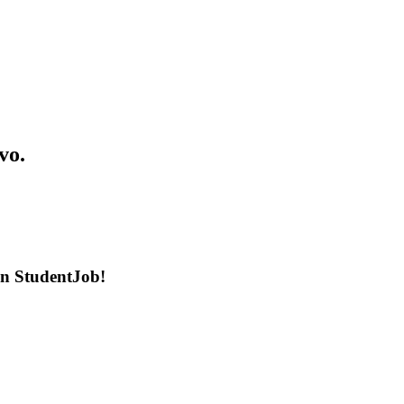
vo.
en StudentJob!