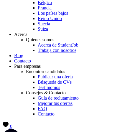
Bélgica
Francia
Los países bajos
Reino Unido
Suecia
Suiza
Acerca
Quienes somos
Acerca de StudentJob
Trabaja con nosotros
Blog
Contacto
Para empresas
Encontrar candidatos
Publicar una oferta
Búsqueda de CVs
Testimonios
Consejos & Contacto
Guía de reclutamiento
Mejorar tus ofertas
FAQ
Contacto
0