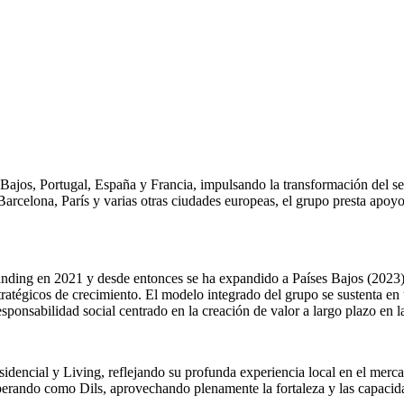
s Bajos, Portugal, España y Francia, impulsando la transformación del s
arcelona, París y varias otras ciudades europeas, el grupo presta apoyo 
branding en 2021 y desde entonces se ha expandido a Países Bajos (2023)
tégicos de crecimiento. El modelo integrado del grupo se sustenta en u
esponsabilidad social centrado en la creación de valor a largo plazo en
idencial y Living, reflejando su profunda experiencia local en el mercad
perando como Dils, aprovechando plenamente la fortaleza y las capacida