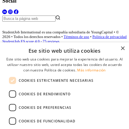
Social
StudentJob International es una compañía subsidiaria de YoungCapital • ©
2026 • Todos los derechos reservados •
Términos de uso
•
Politica de privacidad
StudentJob ES score
4.0 - 75 reviews
×
Ese sitio web utiliza cookies
Este sitio web usa cookies para mejorar la experiencia del usuario. Al
Acceso empresas
utilizar nuestro sitio web, usted acepta todas las cookies de acuerdo
con nuestra Política de cookies.
Más información
E-mail
*
COOKIES ESTRICTAMENTE NECESARIAS
Contraseña
COOKIES DE RENDIMIENTO
Recordarme
¿Olvidó su contraseña
Conectarse
COOKIES DE PREFERENCIAS
Registro gratuito empresas
COOKIES DE FUNCIONALIDAD