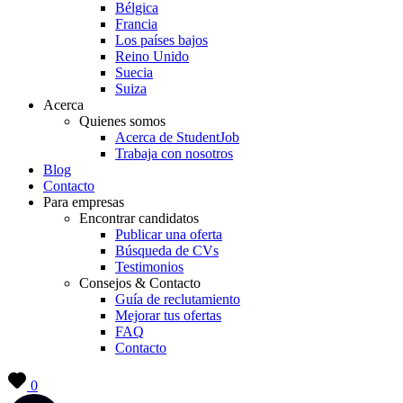
Bélgica
Francia
Los países bajos
Reino Unido
Suecia
Suiza
Acerca
Quienes somos
Acerca de StudentJob
Trabaja con nosotros
Blog
Contacto
Para empresas
Encontrar candidatos
Publicar una oferta
Búsqueda de CVs
Testimonios
Consejos & Contacto
Guía de reclutamiento
Mejorar tus ofertas
FAQ
Contacto
0