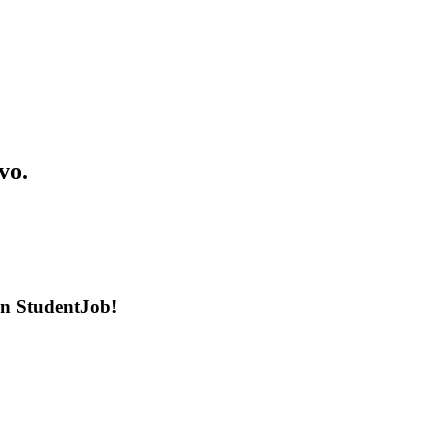
vo.
en StudentJob!