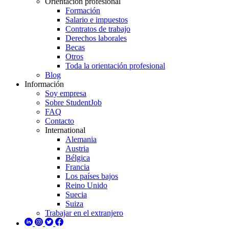
Orientación profesional
Formación
Salario e impuestos
Contratos de trabajo
Derechos laborales
Becas
Otros
Toda la orientación profesional
Blog
Información
Soy empresa
Sobre StudentJob
FAQ
Contacto
International
Alemania
Austria
Bélgica
Francia
Los países bajos
Reino Unido
Suecia
Suiza
Trabajar en el extranjero