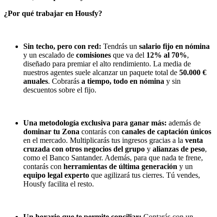
¿Por qué trabajar en Housfy?
Sin techo, pero con red:
Tendrás un
salario fijo en nómina
y un escalado de
comisiones
que va del
12% al 70%
,
diseñado para premiar el alto rendimiento. La media de
nuestros agentes suele alcanzar un paquete total de
50.000 €
anuales
. Cobrarás
a tiempo, todo en nómina
y sin
descuentos sobre el fijo.
Una metodología exclusiva para ganar más:
además de
dominar tu Zona
contarás con
canales de captación únicos
en el mercado.
Multiplicarás tus ingresos gracias a la
venta
cruzada con otros negocios del grupo
y
alianzas de peso
,
como el Banco Santander. Además, para que nada te frene,
contarás con
herramientas de última generación
y un
equipo legal experto
que agilizará tus cierres. Tú vendes,
Housfy facilita el resto.
Un horario que te permite conciliar:
Contarás con un