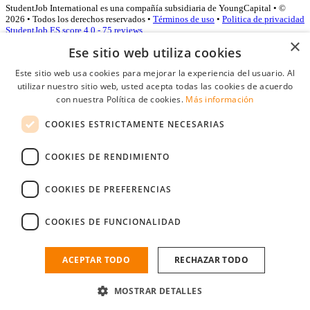
StudentJob International es una compañía subsidiaria de YoungCapital • ©
2026 • Todos los derechos reservados •
Términos de uso
•
Politica de privacidad
StudentJob ES score
4.0 - 75 reviews
×
Ese sitio web utiliza cookies
Este sitio web usa cookies para mejorar la experiencia del usuario. Al
Acceso empresas
utilizar nuestro sitio web, usted acepta todas las cookies de acuerdo
con nuestra Política de cookies.
Más información
E-mail
*
COOKIES ESTRICTAMENTE NECESARIAS
Contraseña
COOKIES DE RENDIMIENTO
Recordarme
¿Olvidó su contraseña
Conectarse
COOKIES DE PREFERENCIAS
Registro gratuito empresas
COOKIES DE FUNCIONALIDAD
Puede acceder a StudentJob si ha creado una cuenta como empresa.
Encuentre al candidato perfecto a tan sólo un par de clicks
ACEPTAR TODO
RECHAZAR TODO
¿No tiene una cuenta de empresa?
MOSTRAR DETALLES
Regístrese gratis