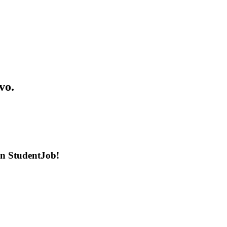
vo.
en StudentJob!