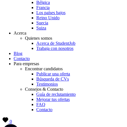
Bélgica
Francia
Los países bajos
Reino Unido
Suecia
Suiza
Acerca
Quienes somos
Acerca de StudentJob
Trabaja con nosotros
Blog
Contacto
Para empresas
Encontrar candidatos
Publicar una oferta
Búsqueda de CVs
Testimonios
Consejos & Contacto
Guía de reclutamiento
Mejorar tus ofertas
FAQ
Contacto
0