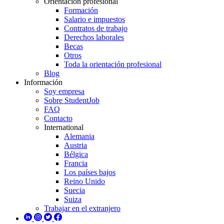
Orientación profesional
Formación
Salario e impuestos
Contratos de trabajo
Derechos laborales
Becas
Otros
Toda la orientación profesional
Blog
Información
Soy empresa
Sobre StudentJob
FAQ
Contacto
International
Alemania
Austria
Bélgica
Francia
Los países bajos
Reino Unido
Suecia
Suiza
Trabajar en el extranjero