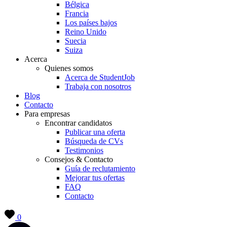
Bélgica
Francia
Los países bajos
Reino Unido
Suecia
Suiza
Acerca
Quienes somos
Acerca de StudentJob
Trabaja con nosotros
Blog
Contacto
Para empresas
Encontrar candidatos
Publicar una oferta
Búsqueda de CVs
Testimonios
Consejos & Contacto
Guía de reclutamiento
Mejorar tus ofertas
FAQ
Contacto
0