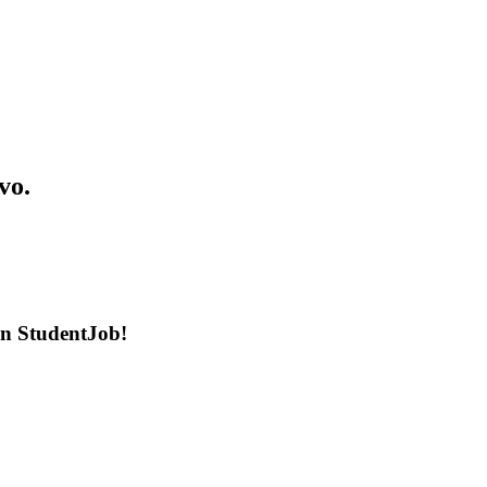
vo.
en StudentJob!