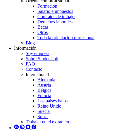
Orientación profesional
Formación
Salario e impuestos
Contratos de trabajo
Derechos laborales
Becas
Otros
Toda la orientación profesional
Blog
Información
Soy empresa
Sobre StudentJob
FAQ
Contacto
International
Alemania
Austria
Bélgica
Francia
Los países bajos
Reino Unido
Suecia
Suiza
Trabajar en el extranjero