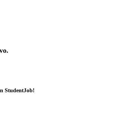
vo.
en StudentJob!