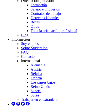
Orientación profesional
Formación
Salario e impuestos
Contratos de trabajo
Derechos laborales
Becas
Otros
Toda la orientación profesional
Blog
Información
Soy empresa
Sobre StudentJob
FAQ
Contacto
International
Alemania
Austria
Bélgica
Francia
Los países bajos
Reino Unido
Suecia
Suiza
Trabajar en el extranjero