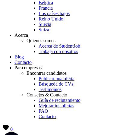
Bélgica
Francia
Los países bajos
Reino Unido
Suecia
Suiza
Acerca
Quienes somos
Acerca de StudentJob
Trabaja con nosotros
Blog
Contacto
Para empresas
Encontrar candidatos
Publicar una oferta
Búsqueda de CVs
Testimonios
Consejos & Contacto
Guía de reclutamiento
Mejorar tus ofertas
FAQ
Contacto
0