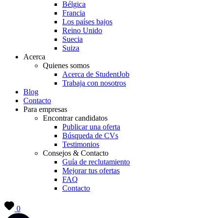
Bélgica
Francia
Los países bajos
Reino Unido
Suecia
Suiza
Acerca
Quienes somos
Acerca de StudentJob
Trabaja con nosotros
Blog
Contacto
Para empresas
Encontrar candidatos
Publicar una oferta
Búsqueda de CVs
Testimonios
Consejos & Contacto
Guía de reclutamiento
Mejorar tus ofertas
FAQ
Contacto
0