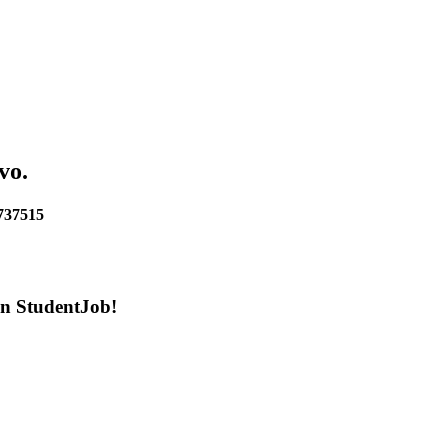
vo.
6737515
en StudentJob!