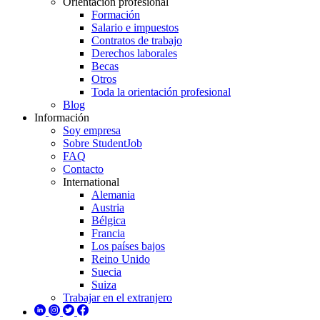
Orientación profesional
Formación
Salario e impuestos
Contratos de trabajo
Derechos laborales
Becas
Otros
Toda la orientación profesional
Blog
Información
Soy empresa
Sobre StudentJob
FAQ
Contacto
International
Alemania
Austria
Bélgica
Francia
Los países bajos
Reino Unido
Suecia
Suiza
Trabajar en el extranjero