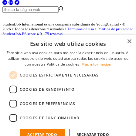
StudentJob International es una compañía subsidiaria de YoungCapital • ©
2026 • Todos los derechos reservados •
Términos de uso
•
Politica de privacidad
StudentJob ES score
4.0 - 75 reviews
×
Ese sitio web utiliza cookies
Este sitio web usa cookies para mejorar la experiencia del usuario. Al
Acceso empresas
utilizar nuestro sitio web, usted acepta todas las cookies de acuerdo
con nuestra Política de cookies.
Más información
E-mail
*
COOKIES ESTRICTAMENTE NECESARIAS
Contraseña
COOKIES DE RENDIMIENTO
Recordarme
¿Olvidó su contraseña
Conectarse
COOKIES DE PREFERENCIAS
Registro gratuito empresas
COOKIES DE FUNCIONALIDAD
Puede acceder a StudentJob si ha creado una cuenta como empresa.
Encuentre al candidato perfecto a tan sólo un par de clicks
ACEPTAR TODO
RECHAZAR TODO