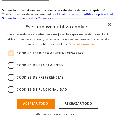
StudentJob International es una compañía subsidiaria de YoungCapital • ©
2026 • Todos los derechos reservados •
Términos de uso
•
Politica de privacidad
StudentJob ES score
4.0 - 75 reviews
×
Ese sitio web utiliza cookies
Este sitio web usa cookies para mejorar la experiencia del usuario. Al
Acceso empresas
utilizar nuestro sitio web, usted acepta todas las cookies de acuerdo
con nuestra Política de cookies.
Más información
E-mail
*
COOKIES ESTRICTAMENTE NECESARIAS
Contraseña
COOKIES DE RENDIMIENTO
Recordarme
¿Olvidó su contraseña
Conectarse
COOKIES DE PREFERENCIAS
Registro gratuito empresas
COOKIES DE FUNCIONALIDAD
Puede acceder a StudentJob si ha creado una cuenta como empresa.
Encuentre al candidato perfecto a tan sólo un par de clicks
ACEPTAR TODO
RECHAZAR TODO
¿No tiene una cuenta de empresa?