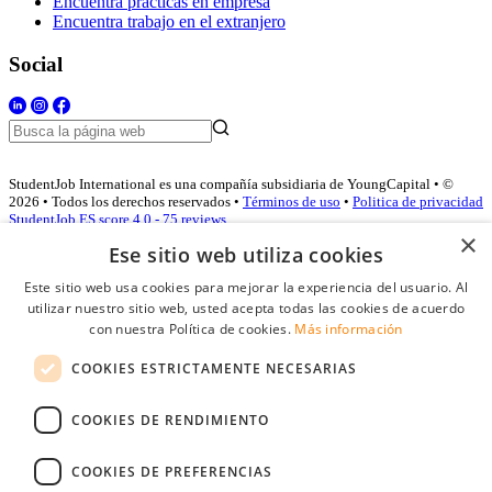
Encuentra prácticas en empresa
Encuentra trabajo en el extranjero
Social
StudentJob International es una compañía subsidiaria de YoungCapital • ©
2026 • Todos los derechos reservados •
Términos de uso
•
Politica de privacidad
StudentJob ES score
4.0 - 75 reviews
×
Ese sitio web utiliza cookies
Este sitio web usa cookies para mejorar la experiencia del usuario. Al
Acceso empresas
utilizar nuestro sitio web, usted acepta todas las cookies de acuerdo
con nuestra Política de cookies.
Más información
E-mail
*
COOKIES ESTRICTAMENTE NECESARIAS
Contraseña
COOKIES DE RENDIMIENTO
Recordarme
¿Olvidó su contraseña
Conectarse
COOKIES DE PREFERENCIAS