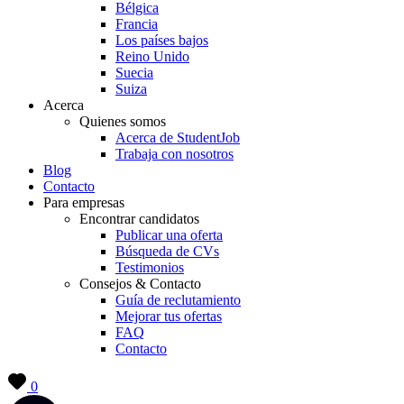
Bélgica
Francia
Los países bajos
Reino Unido
Suecia
Suiza
Acerca
Quienes somos
Acerca de StudentJob
Trabaja con nosotros
Blog
Contacto
Para empresas
Encontrar candidatos
Publicar una oferta
Búsqueda de CVs
Testimonios
Consejos & Contacto
Guía de reclutamiento
Mejorar tus ofertas
FAQ
Contacto
0