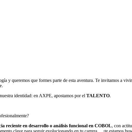
a y queremos que formes parte de esta aventura. Te invitamos a vivir
e.
e nuestra identidad: en AXPE, apostamos por el
TALENTO
.
ofesionalmente?
cia reciente en desarrollo o análisis funcional en COBOL
, con acti
momento clave para seguir evolucionando en tu carrera… ¡te estamos bu