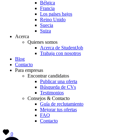
Bélgica
Francia
Los países bajos
Reino Unido
Suecia
Suiza
Acerca
Quienes somos
Acerca de StudentJob
Trabaja con nosotros
Blog
Contacto
Para empresas
Encontrar candidatos
Publicar una oferta
Búsqueda de CVs
Testimonios
Consejos & Contacto
Guía de reclutamiento
Mejorar tus ofertas
FAQ
Contacto
0