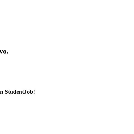
vo.
en StudentJob!