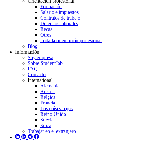
Orientación profesional
Formación
Salario e impuestos
Contratos de trabajo
Derechos laborales
Becas
Otros
Toda la orientación profesional
Blog
Información
Soy empresa
Sobre StudentJob
FAQ
Contacto
International
Alemania
Austria
Bélgica
Francia
Los países bajos
Reino Unido
Suecia
Suiza
Trabajar en el extranjero