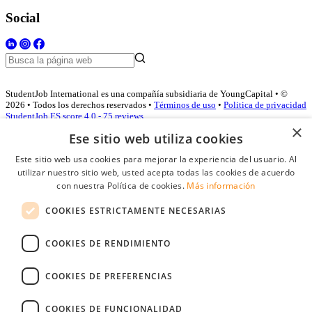
Social
StudentJob International es una compañía subsidiaria de YoungCapital • ©
2026 • Todos los derechos reservados •
Términos de uso
•
Politica de privacidad
StudentJob ES score
4.0 - 75 reviews
×
Ese sitio web utiliza cookies
Este sitio web usa cookies para mejorar la experiencia del usuario. Al
Acceso empresas
utilizar nuestro sitio web, usted acepta todas las cookies de acuerdo
con nuestra Política de cookies.
Más información
E-mail
*
COOKIES ESTRICTAMENTE NECESARIAS
Contraseña
COOKIES DE RENDIMIENTO
Recordarme
¿Olvidó su contraseña
Conectarse
COOKIES DE PREFERENCIAS
Registro gratuito empresas
COOKIES DE FUNCIONALIDAD