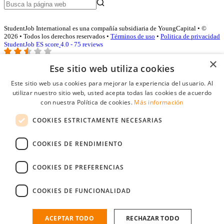
StudentJob International es una compañía subsidiaria de YoungCapital • ©
2026 • Todos los derechos reservados •
Términos de uso
•
Politica de privacidad
StudentJob ES score
4.0 - 75 reviews
×
Ese sitio web utiliza cookies
Acceso empresas
Este sitio web usa cookies para mejorar la experiencia del usuario. Al
utilizar nuestro sitio web, usted acepta todas las cookies de acuerdo
E-mail
*
con nuestra Política de cookies.
Más información
COOKIES ESTRICTAMENTE NECESARIAS
Contraseña
COOKIES DE RENDIMIENTO
Recordarme
¿Olvidó su contraseña
Conectarse
COOKIES DE PREFERENCIAS
Registro gratuito empresas
COOKIES DE FUNCIONALIDAD
Puede acceder a StudentJob si ha creado una cuenta como empresa.
Encuentre al candidato perfecto a tan sólo un par de clicks
ACEPTAR TODO
RECHAZAR TODO