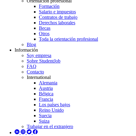
Orientación profesional
Formación
Salario e impuestos
Contratos de trabajo
Derechos laborales
Becas
Otros
Toda la orientación profesional
Blog
Información
Soy empresa
Sobre StudentJob
FAQ
Contacto
International
Alemania
Austria
Bélgica
Francia
Los países bajos
Reino Unido
Suecia
Suiza
Trabajar en el extranjero