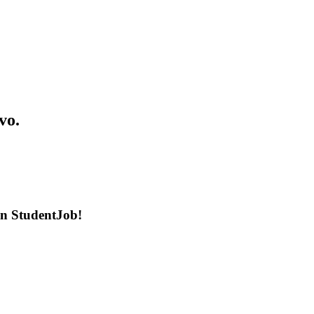
vo.
en StudentJob!