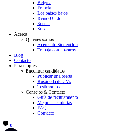
Bélgica
Francia
Los países bajos
Reino Unido
Suecia
Suiza
Acerca
Quienes somos
Acerca de StudentJob
Trabaja con nosotros
Blog
Contacto
Para empresas
Encontrar candidatos
Publicar una oferta
Búsqueda de CVs
Testimonios
Consejos & Contacto
Guía de reclutamiento
Mejorar tus ofertas
FAQ
Contacto
0