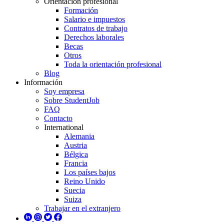
Orientación profesional
Formación
Salario e impuestos
Contratos de trabajo
Derechos laborales
Becas
Otros
Toda la orientación profesional
Blog
Información
Soy empresa
Sobre StudentJob
FAQ
Contacto
International
Alemania
Austria
Bélgica
Francia
Los países bajos
Reino Unido
Suecia
Suiza
Trabajar en el extranjero