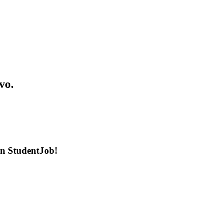
vo.
en StudentJob!