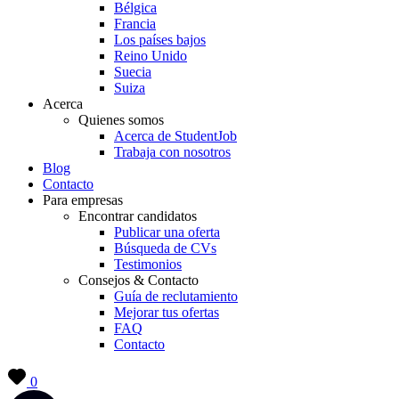
Bélgica
Francia
Los países bajos
Reino Unido
Suecia
Suiza
Acerca
Quienes somos
Acerca de StudentJob
Trabaja con nosotros
Blog
Contacto
Para empresas
Encontrar candidatos
Publicar una oferta
Búsqueda de CVs
Testimonios
Consejos & Contacto
Guía de reclutamiento
Mejorar tus ofertas
FAQ
Contacto
0