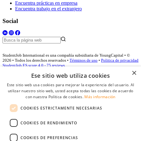
Encuentra prácticas en empresa
Encuentra trabajo en el extranjero
Social
StudentJob International es una compañía subsidiaria de YoungCapital • ©
2026 • Todos los derechos reservados •
Términos de uso
•
Politica de privacidad
StudentJob ES score
4.0 - 75 reviews
×
Ese sitio web utiliza cookies
Este sitio web usa cookies para mejorar la experiencia del usuario. Al
Acceso empresas
utilizar nuestro sitio web, usted acepta todas las cookies de acuerdo
con nuestra Política de cookies.
Más información
E-mail
*
COOKIES ESTRICTAMENTE NECESARIAS
Contraseña
COOKIES DE RENDIMIENTO
Recordarme
¿Olvidó su contraseña
Conectarse
COOKIES DE PREFERENCIAS