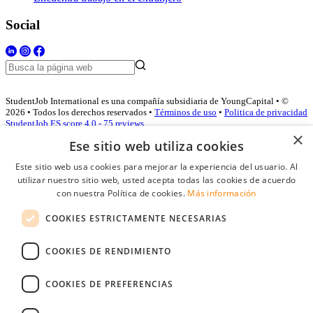
Social
StudentJob International es una compañía subsidiaria de YoungCapital • ©
2026 • Todos los derechos reservados •
Términos de uso
•
Politica de privacidad
StudentJob ES score
4.0 - 75 reviews
×
Ese sitio web utiliza cookies
Este sitio web usa cookies para mejorar la experiencia del usuario. Al
Acceso empresas
utilizar nuestro sitio web, usted acepta todas las cookies de acuerdo
con nuestra Política de cookies.
Más información
E-mail
*
COOKIES ESTRICTAMENTE NECESARIAS
Contraseña
COOKIES DE RENDIMIENTO
Recordarme
¿Olvidó su contraseña
Conectarse
COOKIES DE PREFERENCIAS
Registro gratuito empresas