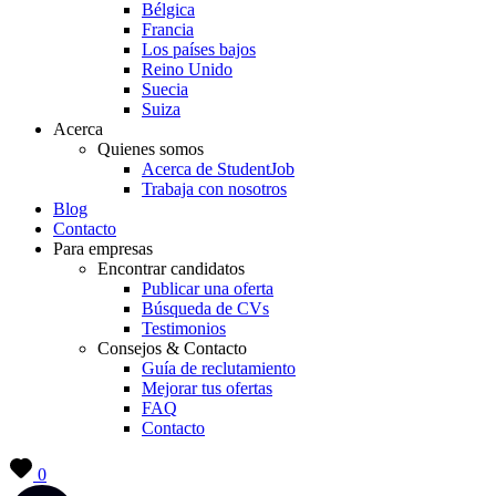
Bélgica
Francia
Los países bajos
Reino Unido
Suecia
Suiza
Acerca
Quienes somos
Acerca de StudentJob
Trabaja con nosotros
Blog
Contacto
Para empresas
Encontrar candidatos
Publicar una oferta
Búsqueda de CVs
Testimonios
Consejos & Contacto
Guía de reclutamiento
Mejorar tus ofertas
FAQ
Contacto
0