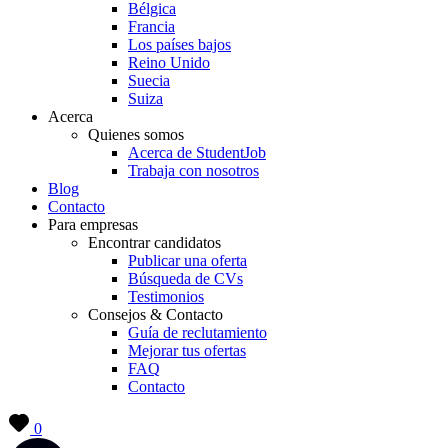
Bélgica
Francia
Los países bajos
Reino Unido
Suecia
Suiza
Acerca
Quienes somos
Acerca de StudentJob
Trabaja con nosotros
Blog
Contacto
Para empresas
Encontrar candidatos
Publicar una oferta
Búsqueda de CVs
Testimonios
Consejos & Contacto
Guía de reclutamiento
Mejorar tus ofertas
FAQ
Contacto
0