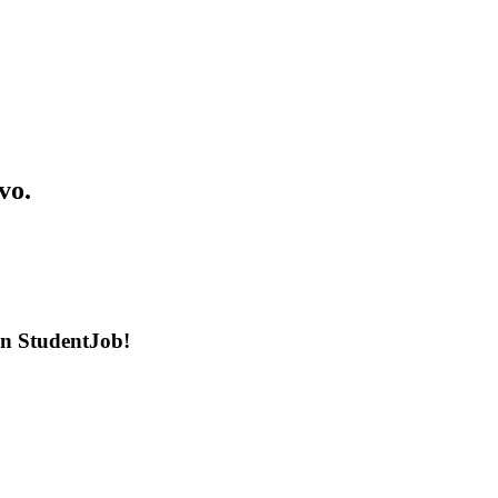
vo.
en StudentJob!