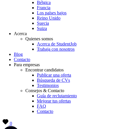
Bélgica
Francia
Los países bajos
Reino Unido
Suecia
Suiza
Acerca
Quienes somos
Acerca de StudentJob
Trabaja con nosotros
Blog
Contacto
Para empresas
Encontrar candidatos
Publicar una oferta
Búsqueda de CVs
Testimonios
Consejos & Contacto
Guía de reclutamiento
Mejorar tus ofertas
FAQ
Contacto
0