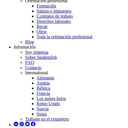
Orientación profesional
Formación
Salario e impuestos
Contratos de trabajo
Derechos laborales
Becas
Otros
Toda la orientación profesional
Blog
Información
Soy empresa
Sobre StudentJob
FAQ
Contacto
International
Alemania
Austria
Bélgica
Francia
Los países bajos
Reino Unido
Suecia
Suiza
Trabajar en el extranjero