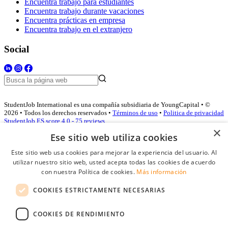
Encuentra trabajo para estudiantes
Encuentra trabajo durante vacaciones
Encuentra prácticas en empresa
Encuentra trabajo en el extranjero
Social
StudentJob International es una compañía subsidiaria de YoungCapital • ©
2026 • Todos los derechos reservados •
Términos de uso
•
Politica de privacidad
StudentJob ES score
4.0 - 75 reviews
×
Ese sitio web utiliza cookies
Este sitio web usa cookies para mejorar la experiencia del usuario. Al
Acceso empresas
utilizar nuestro sitio web, usted acepta todas las cookies de acuerdo
con nuestra Política de cookies.
Más información
E-mail
*
COOKIES ESTRICTAMENTE NECESARIAS
Contraseña
COOKIES DE RENDIMIENTO
Recordarme
¿Olvidó su contraseña