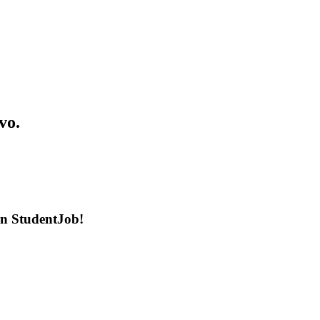
vo.
en StudentJob!