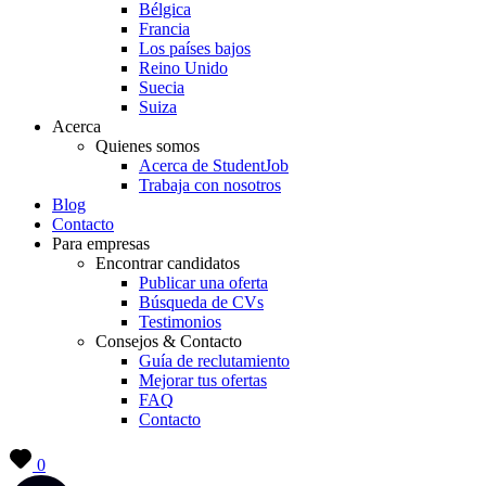
Bélgica
Francia
Los países bajos
Reino Unido
Suecia
Suiza
Acerca
Quienes somos
Acerca de StudentJob
Trabaja con nosotros
Blog
Contacto
Para empresas
Encontrar candidatos
Publicar una oferta
Búsqueda de CVs
Testimonios
Consejos & Contacto
Guía de reclutamiento
Mejorar tus ofertas
FAQ
Contacto
0