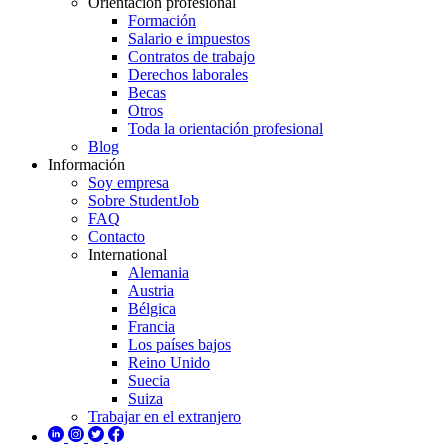
Orientación profesional
Formación
Salario e impuestos
Contratos de trabajo
Derechos laborales
Becas
Otros
Toda la orientación profesional
Blog
Información
Soy empresa
Sobre StudentJob
FAQ
Contacto
International
Alemania
Austria
Bélgica
Francia
Los países bajos
Reino Unido
Suecia
Suiza
Trabajar en el extranjero