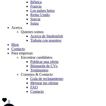
Bélgica
Francia
Los países bajos
Reino Unido
Suecia
Suiza
Acerca
Quienes somos
Acerca de StudentJob
Trabaja con nosotros
Blog
Contacto
Para empresas
Encontrar candidatos
Publicar una oferta
Búsqueda de CVs
Testimonios
Consejos & Contacto
Guía de reclutamiento
Mejorar tus ofertas
FAQ
Contacto
0