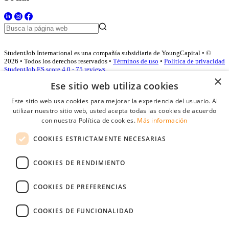
StudentJob International es una compañía subsidiaria de YoungCapital • ©
2026 • Todos los derechos reservados •
Términos de uso
•
Politica de privacidad
StudentJob ES score
4.0 - 75 reviews
×
Ese sitio web utiliza cookies
Este sitio web usa cookies para mejorar la experiencia del usuario. Al
Acceso empresas
utilizar nuestro sitio web, usted acepta todas las cookies de acuerdo
con nuestra Política de cookies.
Más información
E-mail
*
COOKIES ESTRICTAMENTE NECESARIAS
Contraseña
COOKIES DE RENDIMIENTO
Recordarme
¿Olvidó su contraseña
Conectarse
COOKIES DE PREFERENCIAS
Registro gratuito empresas
COOKIES DE FUNCIONALIDAD
Puede acceder a StudentJob si ha creado una cuenta como empresa.