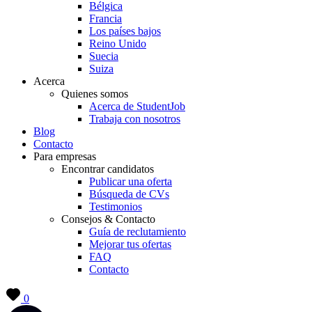
Bélgica
Francia
Los países bajos
Reino Unido
Suecia
Suiza
Acerca
Quienes somos
Acerca de StudentJob
Trabaja con nosotros
Blog
Contacto
Para empresas
Encontrar candidatos
Publicar una oferta
Búsqueda de CVs
Testimonios
Consejos & Contacto
Guía de reclutamiento
Mejorar tus ofertas
FAQ
Contacto
0