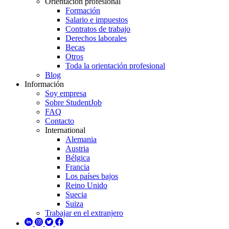
Orientación profesional
Formación
Salario e impuestos
Contratos de trabajo
Derechos laborales
Becas
Otros
Toda la orientación profesional
Blog
Información
Soy empresa
Sobre StudentJob
FAQ
Contacto
International
Alemania
Austria
Bélgica
Francia
Los países bajos
Reino Unido
Suecia
Suiza
Trabajar en el extranjero