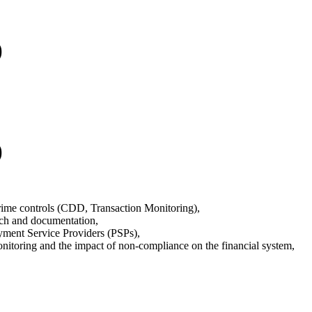
)
)
Crime controls (CDD, Transaction Monitoring),
arch and documentation,
yment Service Providers (PSPs),
onitoring and the impact of non-compliance on the financial system,