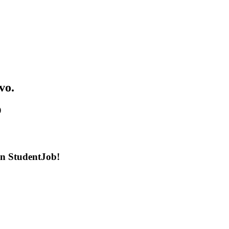
vo.
)
en StudentJob!