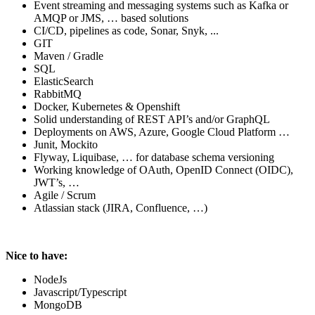
Event streaming and messaging systems such as Kafka or
AMQP or JMS, … based solutions
CI/CD, pipelines as code, Sonar, Snyk, ...
GIT
Maven / Gradle
SQL
ElasticSearch
RabbitMQ
Docker, Kubernetes & Openshift
Solid understanding of REST API’s and/or GraphQL
Deployments on AWS, Azure, Google Cloud Platform …
Junit, Mockito
Flyway, Liquibase, … for database schema versioning
Working knowledge of OAuth, OpenID Connect (OIDC),
JWT’s, …
Agile / Scrum
Atlassian stack (JIRA, Confluence, …)
Nice to have:
NodeJs
Javascript/Typescript
MongoDB