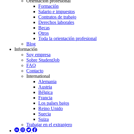
Orientación profesional
Formación
Salario e impuestos
Contratos de trabajo
Derechos laborales
Becas
Otros
Toda la orientación profesional
Blog
Información
Soy empresa
Sobre StudentJob
FAQ
Contacto
International
Alemania
Austria
Bélgica
Francia
Los países bajos
Reino Unido
Suecia
Suiza
Trabajar en el extranjero