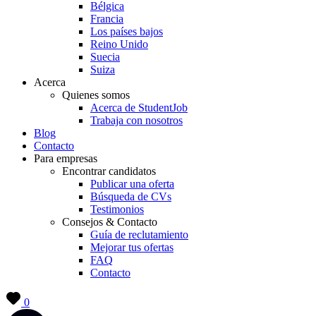
Bélgica
Francia
Los países bajos
Reino Unido
Suecia
Suiza
Acerca
Quienes somos
Acerca de StudentJob
Trabaja con nosotros
Blog
Contacto
Para empresas
Encontrar candidatos
Publicar una oferta
Búsqueda de CVs
Testimonios
Consejos & Contacto
Guía de reclutamiento
Mejorar tus ofertas
FAQ
Contacto
0