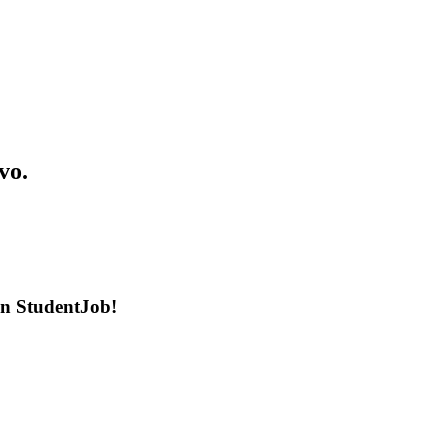
vo.
en StudentJob!