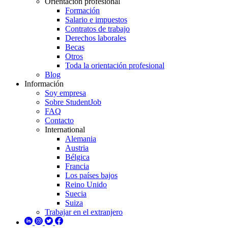
Orientación profesional
Formación
Salario e impuestos
Contratos de trabajo
Derechos laborales
Becas
Otros
Toda la orientación profesional
Blog
Información
Soy empresa
Sobre StudentJob
FAQ
Contacto
International
Alemania
Austria
Bélgica
Francia
Los países bajos
Reino Unido
Suecia
Suiza
Trabajar en el extranjero