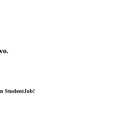
vo.
en StudentJob!