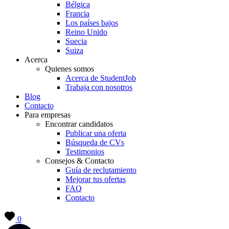
Bélgica
Francia
Los países bajos
Reino Unido
Suecia
Suiza
Acerca
Quienes somos
Acerca de StudentJob
Trabaja con nosotros
Blog
Contacto
Para empresas
Encontrar candidatos
Publicar una oferta
Búsqueda de CVs
Testimonios
Consejos & Contacto
Guía de reclutamiento
Mejorar tus ofertas
FAQ
Contacto
0