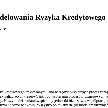
 Modelowania Ryzyka Kredytowego
wice
a kredytowego traktowanymi jako narzędzie wspierające proces zarzą
ktualizujących (rezerw), jak i do wspierania procesów biznesowych. P
yjny. Naszymi działaniami wspieramy jednostki biznesowe, współpracuj
rzni i nadzór bankowy. Wszystko po to, aby dzięki modelom utrzymać 