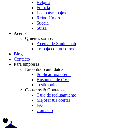
Bélgica
Francia
Los países bajos
Reino Unido
Suecia
Suiza
Acerca
Quienes somos
Acerca de StudentJob
Trabaja con nosotros
Blog
Contacto
Para empresas
Encontrar candidatos
Publicar una oferta
Búsqueda de CVs
Testimonios
Consejos & Contacto
Guía de reclutamiento
Mejorar tus ofertas
FAQ
Contacto
0