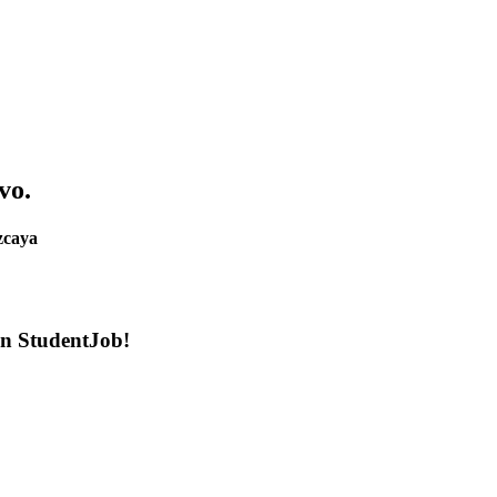
vo.
zcaya
en StudentJob!