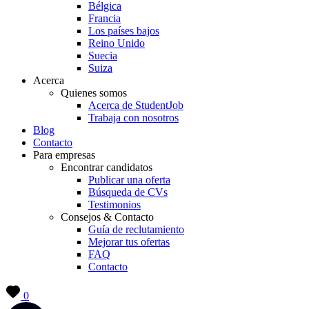
Bélgica
Francia
Los países bajos
Reino Unido
Suecia
Suiza
Acerca
Quienes somos
Acerca de StudentJob
Trabaja con nosotros
Blog
Contacto
Para empresas
Encontrar candidatos
Publicar una oferta
Búsqueda de CVs
Testimonios
Consejos & Contacto
Guía de reclutamiento
Mejorar tus ofertas
FAQ
Contacto
0