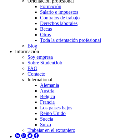
Orientación profesional
Formación
Salario e impuestos
Contratos de trabajo
Derechos laborales
Becas
Otros
Toda la orientación profesional
Blog
Información
Soy empresa
Sobre StudentJob
FAQ
Contacto
International
Alemania
Austria
Bélgica
Francia
Los países bajos
Reino Unido
Suecia
Suiza
Trabajar en el extranjero