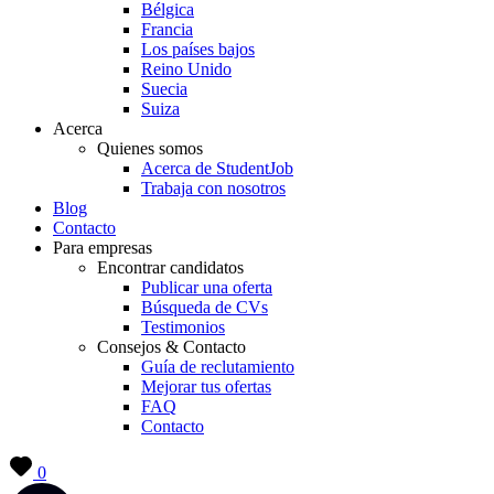
Bélgica
Francia
Los países bajos
Reino Unido
Suecia
Suiza
Acerca
Quienes somos
Acerca de StudentJob
Trabaja con nosotros
Blog
Contacto
Para empresas
Encontrar candidatos
Publicar una oferta
Búsqueda de CVs
Testimonios
Consejos & Contacto
Guía de reclutamiento
Mejorar tus ofertas
FAQ
Contacto
0