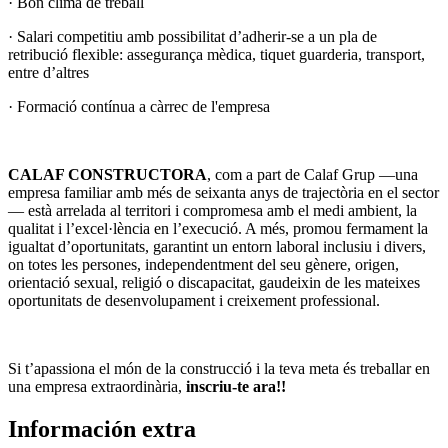
· Bon clima de treball
· Salari competitiu amb possibilitat d’adherir-se a un pla de
retribució flexible: assegurança mèdica, tiquet guarderia, transport,
entre d’altres
· Formació contínua a càrrec de l'empresa
CALAF CONSTRUCTORA
, com a part de Calaf Grup —una
empresa familiar amb més de seixanta anys de trajectòria en el sector
— està arrelada al territori i compromesa amb el medi ambient, la
qualitat i l’excel·lència en l’execució. A més, promou fermament la
igualtat d’oportunitats, garantint un entorn laboral inclusiu i divers,
on totes les persones, independentment del seu gènere, origen,
orientació sexual, religió o discapacitat, gaudeixin de les mateixes
oportunitats de desenvolupament i creixement professional.
Si t’apassiona el món de la construcció i la teva meta és treballar en
una empresa extraordinària,
inscriu-te ara!!
Información extra