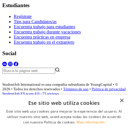
Estudiantes
Regístrate
Tips para Candidatos/as
Encuentra trabajo para estudiantes
Encuentra trabajo durante vacaciones
Encuentra prácticas en empresa
Encuentra trabajo en el extranjero
Social
StudentJob International es una compañía subsidiaria de YoungCapital • ©
2026 • Todos los derechos reservados •
Términos de uso
•
Politica de privacidad
StudentJob ES score
4.0 - 75 reviews
×
Ese sitio web utiliza cookies
Este sitio web usa cookies para mejorar la experiencia del usuario. Al
Acceso empresas
utilizar nuestro sitio web, usted acepta todas las cookies de acuerdo
con nuestra Política de cookies.
Más información
E-mail
*