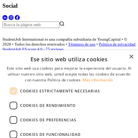
Social
StudentJob International es una compañía subsidiaria de YoungCapital • ©
2026 • Todos los derechos reservados •
Términos de uso
•
Politica de privacidad
StudentJob ES score
4.0 - 75 reviews
×
Ese sitio web utiliza cookies
Este sitio web usa cookies para mejorar la experiencia del usuario. Al
Acceso empresas
utilizar nuestro sitio web, usted acepta todas las cookies de acuerdo
con nuestra Política de cookies.
Más información
E-mail
*
COOKIES ESTRICTAMENTE NECESARIAS
Contraseña
COOKIES DE RENDIMIENTO
Recordarme
¿Olvidó su contraseña
Conectarse
COOKIES DE PREFERENCIAS
Registro gratuito empresas
COOKIES DE FUNCIONALIDAD