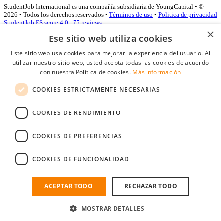
StudentJob International es una compañía subsidiaria de YoungCapital • ©
2026 • Todos los derechos reservados •
Términos de uso
•
Politica de privacidad
StudentJob ES score
4.0 - 75 reviews
×
Ese sitio web utiliza cookies
Este sitio web usa cookies para mejorar la experiencia del usuario. Al
Acceso empresas
utilizar nuestro sitio web, usted acepta todas las cookies de acuerdo
con nuestra Política de cookies.
Más información
E-mail
*
COOKIES ESTRICTAMENTE NECESARIAS
Contraseña
COOKIES DE RENDIMIENTO
Recordarme
¿Olvidó su contraseña
Conectarse
COOKIES DE PREFERENCIAS
Registro gratuito empresas
COOKIES DE FUNCIONALIDAD
Puede acceder a StudentJob si ha creado una cuenta como empresa.
Encuentre al candidato perfecto a tan sólo un par de clicks
ACEPTAR TODO
RECHAZAR TODO
¿No tiene una cuenta de empresa?
MOSTRAR DETALLES
Regístrese gratis