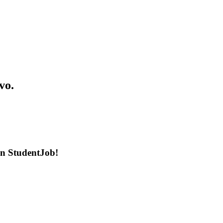
vo.
en StudentJob!