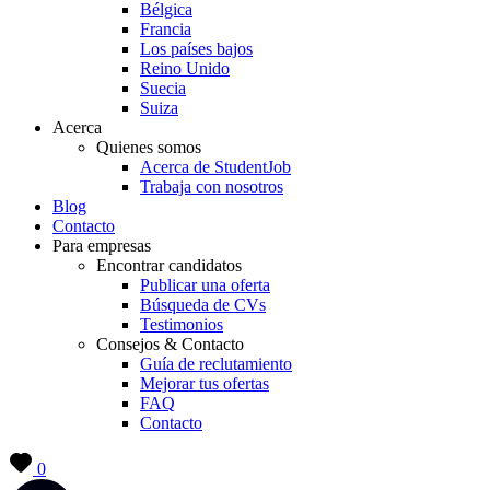
Bélgica
Francia
Los países bajos
Reino Unido
Suecia
Suiza
Acerca
Quienes somos
Acerca de StudentJob
Trabaja con nosotros
Blog
Contacto
Para empresas
Encontrar candidatos
Publicar una oferta
Búsqueda de CVs
Testimonios
Consejos & Contacto
Guía de reclutamiento
Mejorar tus ofertas
FAQ
Contacto
0