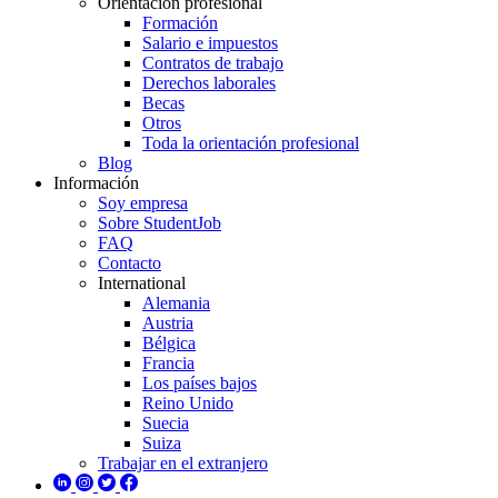
Orientación profesional
Formación
Salario e impuestos
Contratos de trabajo
Derechos laborales
Becas
Otros
Toda la orientación profesional
Blog
Información
Soy empresa
Sobre StudentJob
FAQ
Contacto
International
Alemania
Austria
Bélgica
Francia
Los países bajos
Reino Unido
Suecia
Suiza
Trabajar en el extranjero