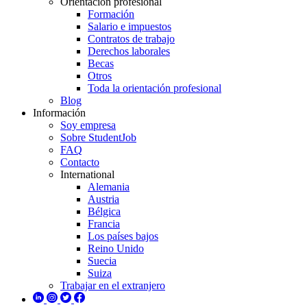
Orientación profesional
Formación
Salario e impuestos
Contratos de trabajo
Derechos laborales
Becas
Otros
Toda la orientación profesional
Blog
Información
Soy empresa
Sobre StudentJob
FAQ
Contacto
International
Alemania
Austria
Bélgica
Francia
Los países bajos
Reino Unido
Suecia
Suiza
Trabajar en el extranjero