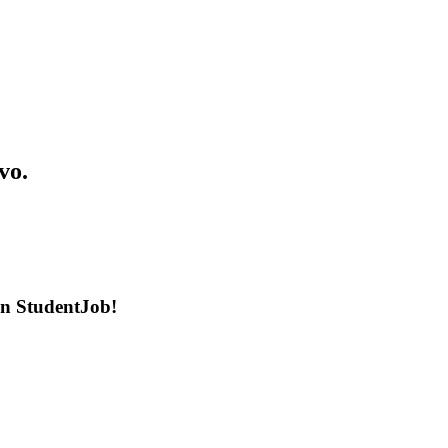
vo.
en StudentJob!