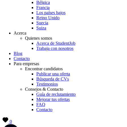
Bélgica
Francia
Los países bajos
Reino Unido
Suecia
Suiza
Acerca
Quienes somos
Acerca de StudentJob
Trabaja con nosotros
Blog
Contacto
Para empresas
Encontrar candidatos
Publicar una oferta
Búsqueda de CVs
Testimonios
Consejos & Contacto
Guía de reclutamiento
Mejorar tus ofertas
FAQ
Contacto
0