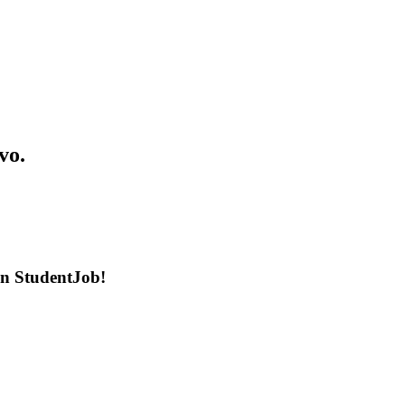
vo.
en StudentJob!