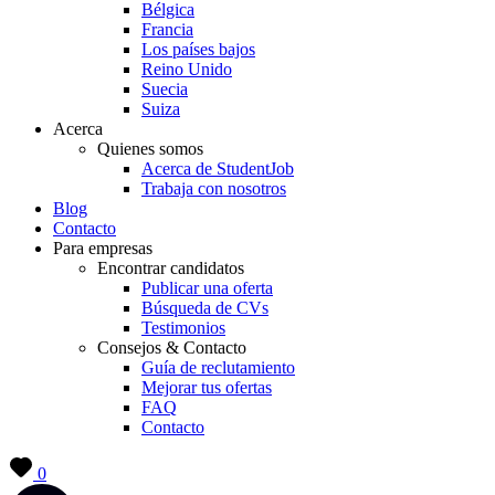
Bélgica
Francia
Los países bajos
Reino Unido
Suecia
Suiza
Acerca
Quienes somos
Acerca de StudentJob
Trabaja con nosotros
Blog
Contacto
Para empresas
Encontrar candidatos
Publicar una oferta
Búsqueda de CVs
Testimonios
Consejos & Contacto
Guía de reclutamiento
Mejorar tus ofertas
FAQ
Contacto
0