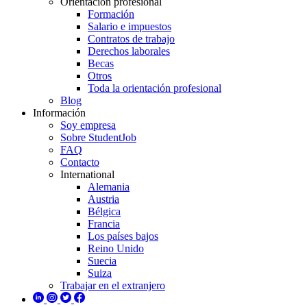
Orientación profesional
Formación
Salario e impuestos
Contratos de trabajo
Derechos laborales
Becas
Otros
Toda la orientación profesional
Blog
Información
Soy empresa
Sobre StudentJob
FAQ
Contacto
International
Alemania
Austria
Bélgica
Francia
Los países bajos
Reino Unido
Suecia
Suiza
Trabajar en el extranjero