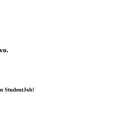
vo.
en StudentJob!