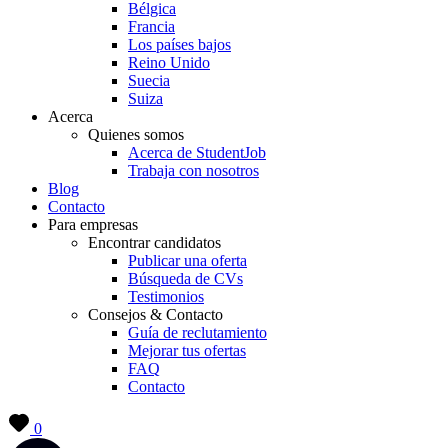
Bélgica
Francia
Los países bajos
Reino Unido
Suecia
Suiza
Acerca
Quienes somos
Acerca de StudentJob
Trabaja con nosotros
Blog
Contacto
Para empresas
Encontrar candidatos
Publicar una oferta
Búsqueda de CVs
Testimonios
Consejos & Contacto
Guía de reclutamiento
Mejorar tus ofertas
FAQ
Contacto
0