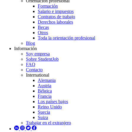
Orientación profesional
Formación
Salario e impuestos
Contratos de trabajo
Derechos laborales
Becas
Otros
Toda la orientación profesional
Blog
Información
Soy empresa
Sobre StudentJob
FAQ
Contacto
International
Alemania
Austria
Bélgica
Francia
Los países bajos
Reino Unido
Suecia
Suiza
Trabajar en el extranjero