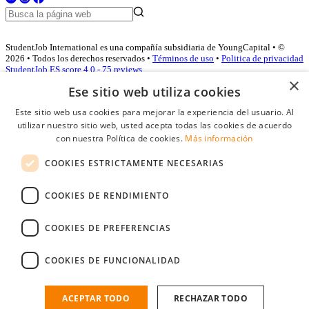
StudentJob International es una compañía subsidiaria de YoungCapital • ©
2026 • Todos los derechos reservados •
Términos de uso
•
Politica de privacidad
StudentJob ES score
4.0 - 75 reviews
×
Ese sitio web utiliza cookies
Este sitio web usa cookies para mejorar la experiencia del usuario. Al
Acceso empresas
utilizar nuestro sitio web, usted acepta todas las cookies de acuerdo
con nuestra Política de cookies.
Más información
E-mail
*
COOKIES ESTRICTAMENTE NECESARIAS
Contraseña
COOKIES DE RENDIMIENTO
Recordarme
¿Olvidó su contraseña
Conectarse
COOKIES DE PREFERENCIAS
Registro gratuito empresas
COOKIES DE FUNCIONALIDAD
Puede acceder a StudentJob si ha creado una cuenta como empresa.
Encuentre al candidato perfecto a tan sólo un par de clicks
ACEPTAR TODO
RECHAZAR TODO