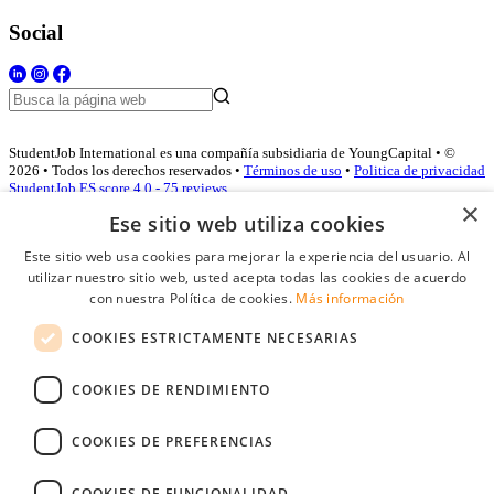
Social
StudentJob International es una compañía subsidiaria de YoungCapital • ©
2026 • Todos los derechos reservados •
Términos de uso
•
Politica de privacidad
StudentJob ES score
4.0 - 75 reviews
×
Ese sitio web utiliza cookies
Este sitio web usa cookies para mejorar la experiencia del usuario. Al
Acceso empresas
utilizar nuestro sitio web, usted acepta todas las cookies de acuerdo
con nuestra Política de cookies.
Más información
E-mail
*
COOKIES ESTRICTAMENTE NECESARIAS
Contraseña
COOKIES DE RENDIMIENTO
Recordarme
¿Olvidó su contraseña
Conectarse
COOKIES DE PREFERENCIAS
Registro gratuito empresas
COOKIES DE FUNCIONALIDAD