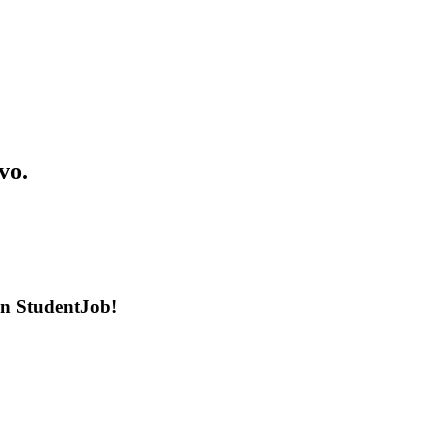
vo.
en StudentJob!