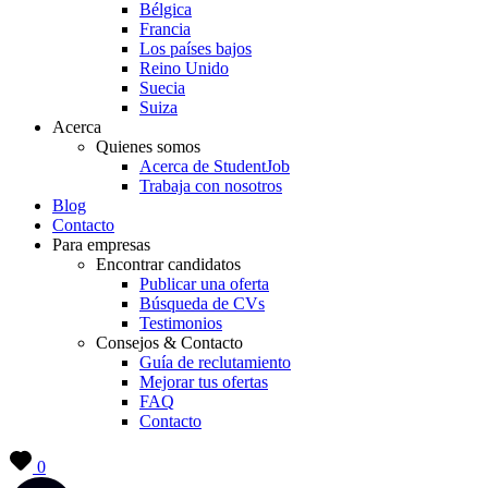
Bélgica
Francia
Los países bajos
Reino Unido
Suecia
Suiza
Acerca
Quienes somos
Acerca de StudentJob
Trabaja con nosotros
Blog
Contacto
Para empresas
Encontrar candidatos
Publicar una oferta
Búsqueda de CVs
Testimonios
Consejos & Contacto
Guía de reclutamiento
Mejorar tus ofertas
FAQ
Contacto
0