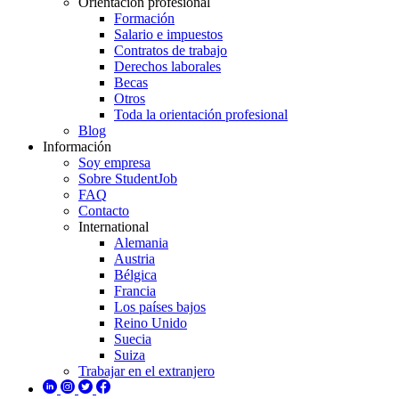
Orientación profesional
Formación
Salario e impuestos
Contratos de trabajo
Derechos laborales
Becas
Otros
Toda la orientación profesional
Blog
Información
Soy empresa
Sobre StudentJob
FAQ
Contacto
International
Alemania
Austria
Bélgica
Francia
Los países bajos
Reino Unido
Suecia
Suiza
Trabajar en el extranjero