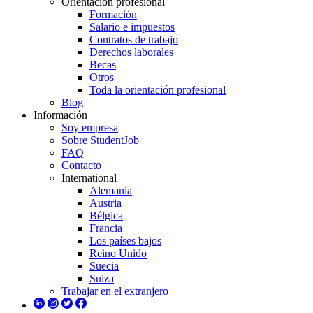
Orientación profesional
Formación
Salario e impuestos
Contratos de trabajo
Derechos laborales
Becas
Otros
Toda la orientación profesional
Blog
Información
Soy empresa
Sobre StudentJob
FAQ
Contacto
International
Alemania
Austria
Bélgica
Francia
Los países bajos
Reino Unido
Suecia
Suiza
Trabajar en el extranjero