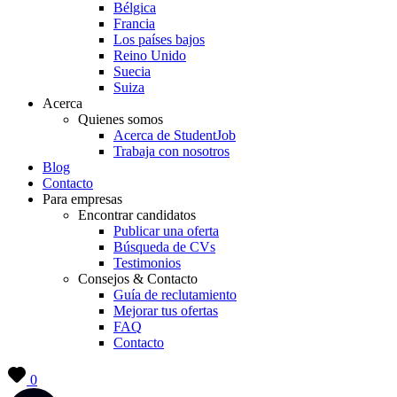
Bélgica
Francia
Los países bajos
Reino Unido
Suecia
Suiza
Acerca
Quienes somos
Acerca de StudentJob
Trabaja con nosotros
Blog
Contacto
Para empresas
Encontrar candidatos
Publicar una oferta
Búsqueda de CVs
Testimonios
Consejos & Contacto
Guía de reclutamiento
Mejorar tus ofertas
FAQ
Contacto
0