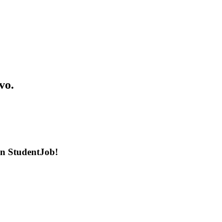
vo.
en StudentJob!