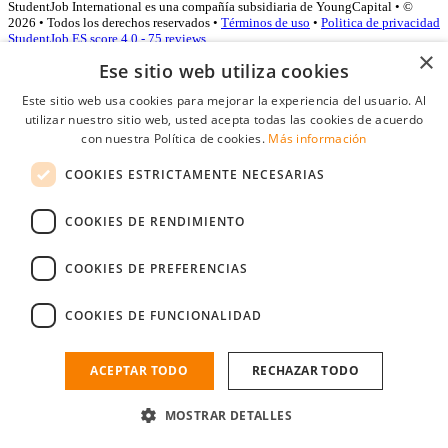
StudentJob International es una compañía subsidiaria de YoungCapital • ©
2026 • Todos los derechos reservados •
Términos de uso
•
Politica de privacidad
StudentJob ES score
4.0 - 75 reviews
×
Ese sitio web utiliza cookies
Este sitio web usa cookies para mejorar la experiencia del usuario. Al
Acceso empresas
utilizar nuestro sitio web, usted acepta todas las cookies de acuerdo
con nuestra Política de cookies.
Más información
E-mail
*
COOKIES ESTRICTAMENTE NECESARIAS
Contraseña
COOKIES DE RENDIMIENTO
Recordarme
¿Olvidó su contraseña
Conectarse
COOKIES DE PREFERENCIAS
Registro gratuito empresas
COOKIES DE FUNCIONALIDAD
Puede acceder a StudentJob si ha creado una cuenta como empresa.
Encuentre al candidato perfecto a tan sólo un par de clicks
ACEPTAR TODO
RECHAZAR TODO
¿No tiene una cuenta de empresa?
MOSTRAR DETALLES
Regístrese gratis