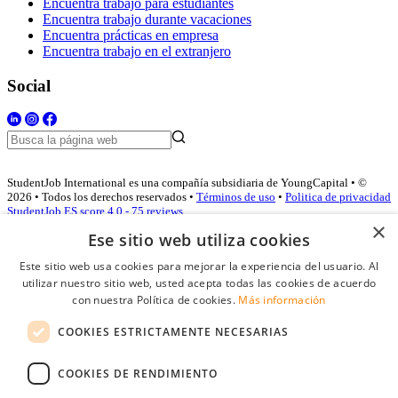
Encuentra trabajo para estudiantes
Encuentra trabajo durante vacaciones
Encuentra prácticas en empresa
Encuentra trabajo en el extranjero
Social
StudentJob International es una compañía subsidiaria de YoungCapital • ©
2026 • Todos los derechos reservados •
Términos de uso
•
Politica de privacidad
StudentJob ES score
4.0 - 75 reviews
×
Ese sitio web utiliza cookies
Este sitio web usa cookies para mejorar la experiencia del usuario. Al
Acceso empresas
utilizar nuestro sitio web, usted acepta todas las cookies de acuerdo
con nuestra Política de cookies.
Más información
E-mail
*
COOKIES ESTRICTAMENTE NECESARIAS
Contraseña
COOKIES DE RENDIMIENTO
Recordarme
¿Olvidó su contraseña