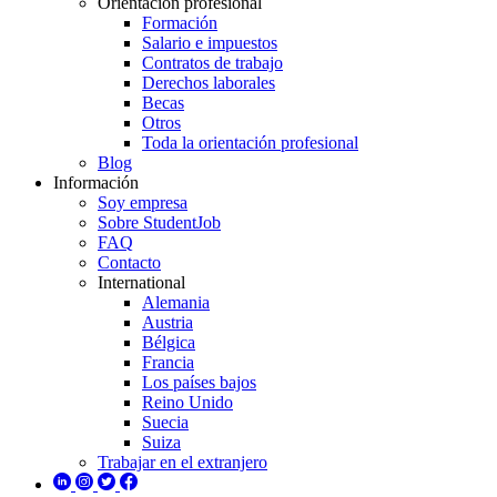
Orientación profesional
Formación
Salario e impuestos
Contratos de trabajo
Derechos laborales
Becas
Otros
Toda la orientación profesional
Blog
Información
Soy empresa
Sobre StudentJob
FAQ
Contacto
International
Alemania
Austria
Bélgica
Francia
Los países bajos
Reino Unido
Suecia
Suiza
Trabajar en el extranjero