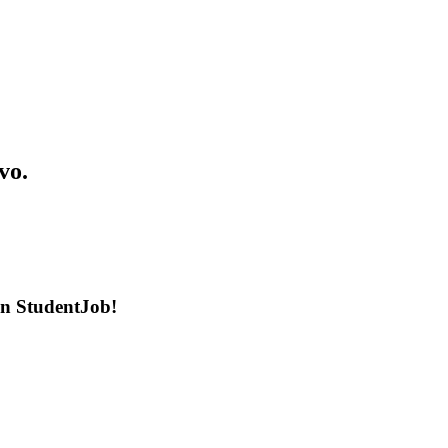
vo.
en StudentJob!