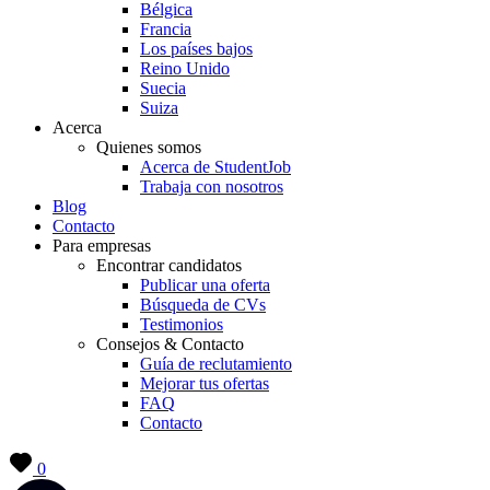
Bélgica
Francia
Los países bajos
Reino Unido
Suecia
Suiza
Acerca
Quienes somos
Acerca de StudentJob
Trabaja con nosotros
Blog
Contacto
Para empresas
Encontrar candidatos
Publicar una oferta
Búsqueda de CVs
Testimonios
Consejos & Contacto
Guía de reclutamiento
Mejorar tus ofertas
FAQ
Contacto
0