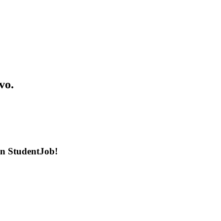
vo.
en StudentJob!