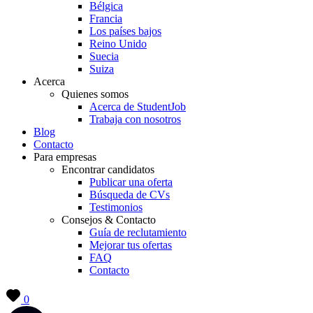
Bélgica
Francia
Los países bajos
Reino Unido
Suecia
Suiza
Acerca
Quienes somos
Acerca de StudentJob
Trabaja con nosotros
Blog
Contacto
Para empresas
Encontrar candidatos
Publicar una oferta
Búsqueda de CVs
Testimonios
Consejos & Contacto
Guía de reclutamiento
Mejorar tus ofertas
FAQ
Contacto
0