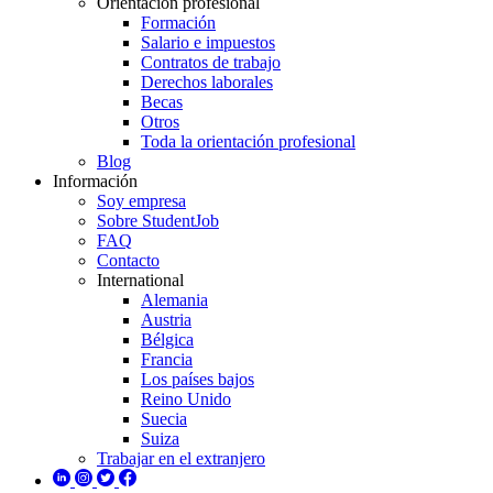
Orientación profesional
Formación
Salario e impuestos
Contratos de trabajo
Derechos laborales
Becas
Otros
Toda la orientación profesional
Blog
Información
Soy empresa
Sobre StudentJob
FAQ
Contacto
International
Alemania
Austria
Bélgica
Francia
Los países bajos
Reino Unido
Suecia
Suiza
Trabajar en el extranjero