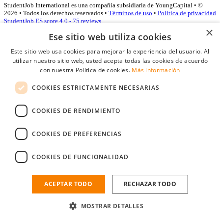
StudentJob International es una compañía subsidiaria de YoungCapital • ©
2026 • Todos los derechos reservados •
Términos de uso
•
Politica de privacidad
StudentJob ES score
4.0 - 75 reviews
×
Ese sitio web utiliza cookies
Este sitio web usa cookies para mejorar la experiencia del usuario. Al
Acceso empresas
utilizar nuestro sitio web, usted acepta todas las cookies de acuerdo
con nuestra Política de cookies.
Más información
E-mail
*
COOKIES ESTRICTAMENTE NECESARIAS
Contraseña
COOKIES DE RENDIMIENTO
Recordarme
¿Olvidó su contraseña
Conectarse
COOKIES DE PREFERENCIAS
Registro gratuito empresas
COOKIES DE FUNCIONALIDAD
Puede acceder a StudentJob si ha creado una cuenta como empresa.
Encuentre al candidato perfecto a tan sólo un par de clicks
ACEPTAR TODO
RECHAZAR TODO
¿No tiene una cuenta de empresa?
MOSTRAR DETALLES
Regístrese gratis