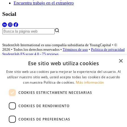
Encuentra trabajo en el extranjero
Social
StudentJob International es una compañía subsidiaria de YoungCapital • ©
2026 • Todos los derechos reservados •
Términos de uso
•
Politica de privacidad
StudentJob ES score
4.0 - 75 reviews
×
Ese sitio web utiliza cookies
Este sitio web usa cookies para mejorar la experiencia del usuario. Al
Acceso empresas
utilizar nuestro sitio web, usted acepta todas las cookies de acuerdo
con nuestra Política de cookies.
Más información
E-mail
*
COOKIES ESTRICTAMENTE NECESARIAS
Contraseña
COOKIES DE RENDIMIENTO
Recordarme
¿Olvidó su contraseña
Conectarse
COOKIES DE PREFERENCIAS