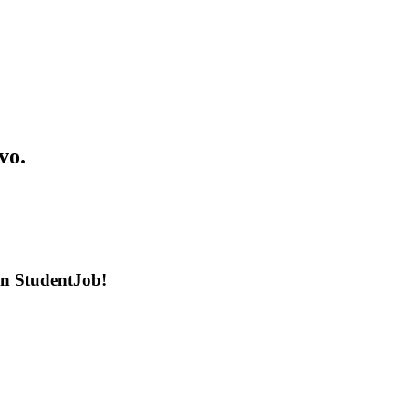
vo.
en StudentJob!