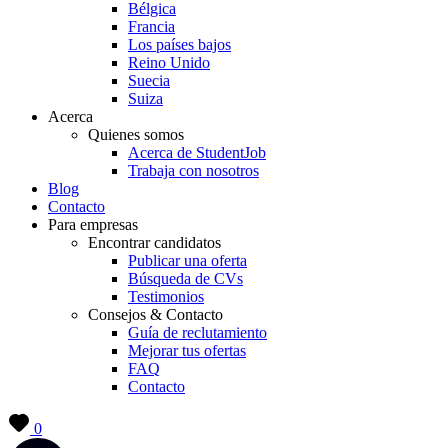
Bélgica
Francia
Los países bajos
Reino Unido
Suecia
Suiza
Acerca
Quienes somos
Acerca de StudentJob
Trabaja con nosotros
Blog
Contacto
Para empresas
Encontrar candidatos
Publicar una oferta
Búsqueda de CVs
Testimonios
Consejos & Contacto
Guía de reclutamiento
Mejorar tus ofertas
FAQ
Contacto
0