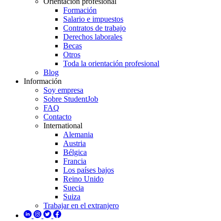
Orientación profesional
Formación
Salario e impuestos
Contratos de trabajo
Derechos laborales
Becas
Otros
Toda la orientación profesional
Blog
Información
Soy empresa
Sobre StudentJob
FAQ
Contacto
International
Alemania
Austria
Bélgica
Francia
Los países bajos
Reino Unido
Suecia
Suiza
Trabajar en el extranjero